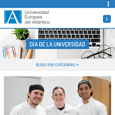
Skip
to
content
Vida Universitaria
Bienvenidos al Blog oficial de la Universidad Europea del
Atlántico
DÍA DE LA UNIVERSIDAD
ETIQUETA:
BLOGS POR CATEGORÍAS