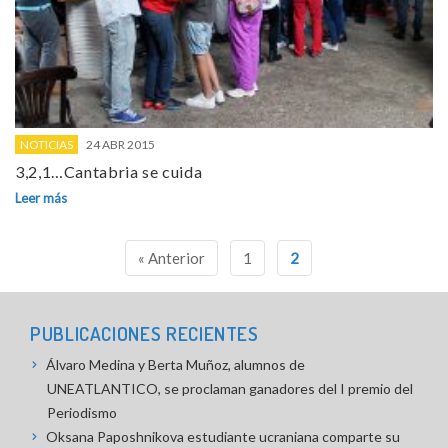
NOTICIAS
24 ABR 2015
3,2,1…Cantabria se cuida
Leer más
Navegación
« Anterior
1
2
de
entradas
PUBLICACIONES RECIENTES
Álvaro Medina y Berta Muñoz, alumnos de
UNEATLANTICO, se proclaman ganadores del I premio del
Periodismo
Oksana Paposhnikova estudiante ucraniana comparte su