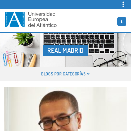
Skip
to
content
Vida Universitaria
Bienvenidos al Blog oficial de la Universidad Europea del
Atlántico
REAL MADRID
ETIQUETA:
BLOGS POR CATEGORÍAS