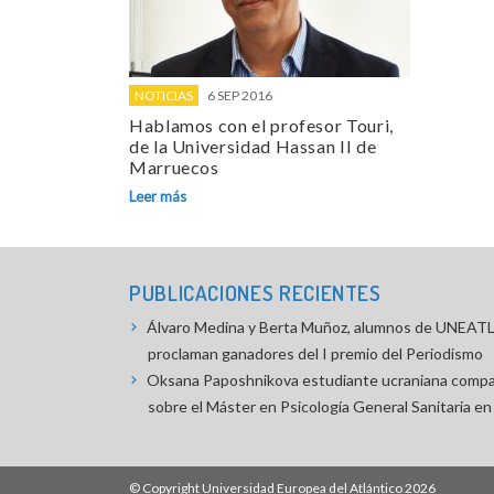
NOTICIAS
6 SEP 2016
Hablamos con el profesor Touri,
de la Universidad Hassan II de
Marruecos
Leer más
PUBLICACIONES RECIENTES
Álvaro Medina y Berta Muñoz, alumnos de UNEA
proclaman ganadores del I premio del Periodismo
Oksana Paposhnikova estudiante ucraniana compa
sobre el Máster en Psicología General Sanitari
© Copyright
Universidad Europea del Atlántico
2026