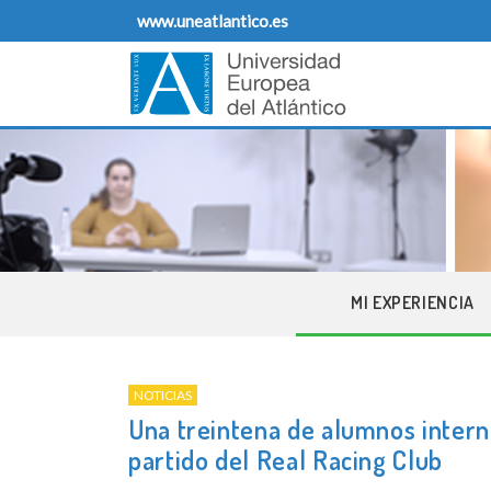
Skip
www.uneatlantico.es
to
content
Vida Universitaria
Bienvenidos al Blog oficial de la Universidad Euro
MI EXPERIENCIA
NOTICIAS
Una treintena de alumnos inter
partido del Real Racing Club