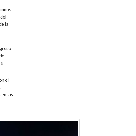
umnos,
 del
de la
ngreso
del
se
on el
.
 en las